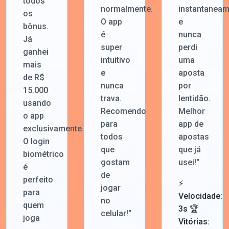
todos
normalmente.
instantaneam
os
O app
e
bônus.
é
nunca
Já
super
perdi
ganhei
intuitivo
uma
mais
e
aposta
de R$
nunca
por
15.000
trava.
lentidão.
usando
Recomendo
Melhor
o app
para
app de
exclusivamente.
todos
apostas
O login
que
que já
biométrico
gostam
usei!"
é
de
perfeito
⚡
jogar
para
Velocidade:
no
quem
3s
🏆
celular!"
joga
Vitórias: