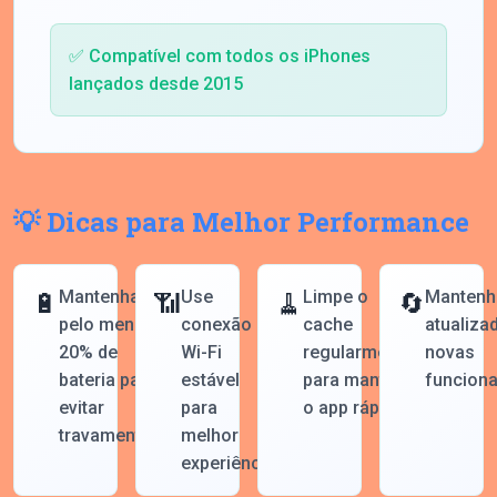
✅ Compatível com todos os iPhones
lançados desde 2015
💡 Dicas para Melhor Performance
Mantenha
Use
Limpe o
Mantenh
🔋
📶
🧹
🔄
pelo menos
conexão
cache
atualiza
20% de
Wi-Fi
regularmente
novas
bateria para
estável
para manter
funciona
evitar
para
o app rápido
travamentos
melhor
experiência