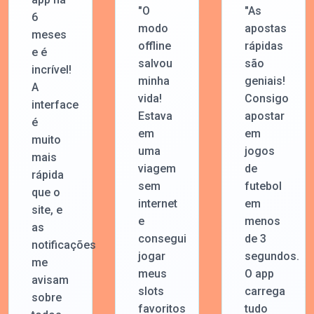
"O
"As
6
modo
apostas
meses
offline
rápidas
e é
salvou
são
incrível!
minha
geniais!
A
vida!
Consigo
interface
Estava
apostar
é
em
em
muito
uma
jogos
mais
viagem
de
rápida
sem
futebol
que o
internet
em
site, e
e
menos
as
consegui
de 3
notificações
jogar
segundos.
me
meus
O app
avisam
slots
carrega
sobre
favoritos
tudo