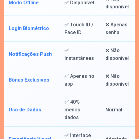
Modo Offline
✅ Disponível
disponível
✅ Touch ID /
❌ Apenas
Login Biométrico
Face ID
senha
✅
❌ Não
Notificações Push
Instantâneas
disponível
✅ Apenas no
❌ Não
Bônus Exclusivos
app
disponível
✅ 40%
Uso de Dados
menos
Normal
dados
✅ Interface