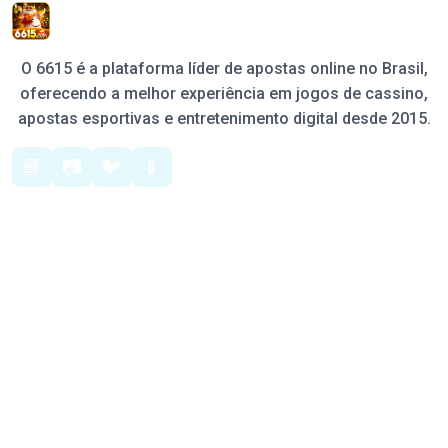
O 6615 é a plataforma líder de apostas online no Brasil,
oferecendo a melhor experiência em jogos de cassino,
apostas esportivas e entretenimento digital desde 2015.
📘
📷
🐦
📱
Links Rápidos
Início
Jogos
Cassino
Esportes
Bônus