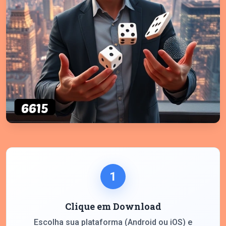
1
Clique em Download
Escolha sua plataforma (Android ou iOS) e