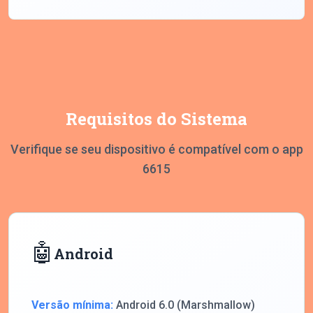
Requisitos do Sistema
Verifique se seu dispositivo é compatível com o app
6615
🤖
Android
Versão mínima:
Android 6.0 (Marshmallow)