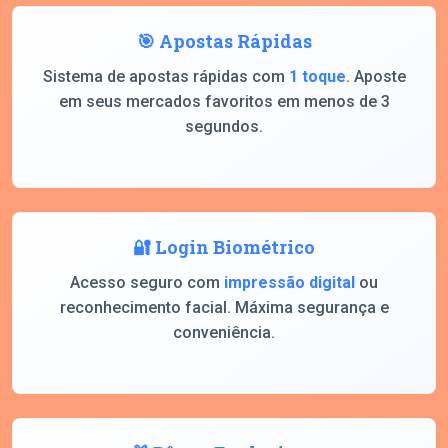
🎯 Apostas Rápidas
Sistema de apostas rápidas com
1 toque
. Aposte
em seus mercados favoritos em menos de 3
segundos.
🔐 Login Biométrico
Acesso seguro com
impressão digital
ou
reconhecimento facial. Máxima segurança e
conveniência.