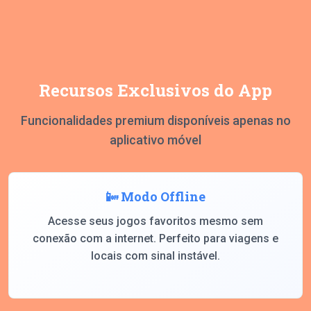
Recursos Exclusivos do App
Funcionalidades premium disponíveis apenas no
aplicativo móvel
📴 Modo Offline
Acesse seus jogos favoritos mesmo sem
conexão com a internet. Perfeito para viagens e
locais com sinal instável.