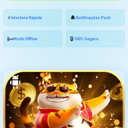
⚡
🔔
Interface Rápida
Notificações Push
📴
🔒
Modo Offline
100% Seguro