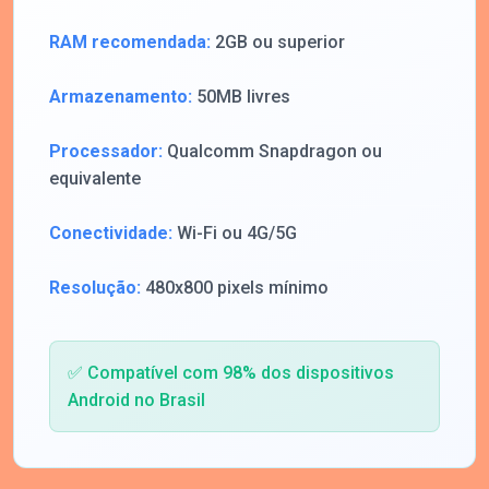
RAM recomendada:
2GB ou superior
Armazenamento:
50MB livres
Processador:
Qualcomm Snapdragon ou
equivalente
Conectividade:
Wi-Fi ou 4G/5G
Resolução:
480x800 pixels mínimo
✅ Compatível com 98% dos dispositivos
Android no Brasil