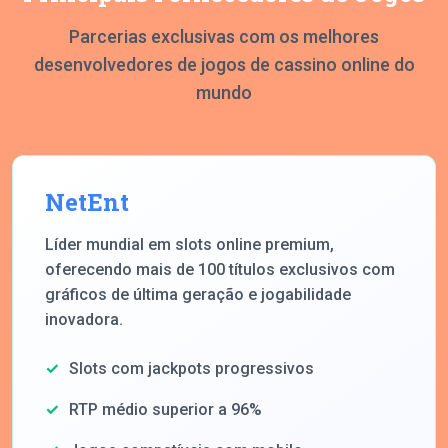
Parcerias exclusivas com os melhores
desenvolvedores de jogos de cassino online do
mundo
NetEnt
Líder mundial em slots online premium,
oferecendo mais de 100 títulos exclusivos com
gráficos de última geração e jogabilidade
inovadora.
Slots com jackpots progressivos
RTP médio superior a 96%