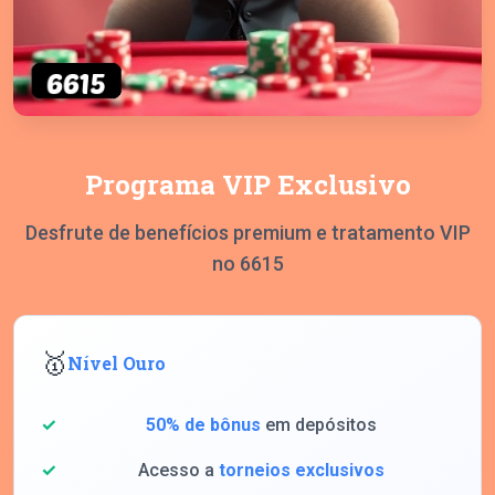
Programa VIP Exclusivo
Desfrute de benefícios premium e tratamento VIP
no 6615
🥇
Nível Ouro
50% de bônus
em depósitos
Acesso a
torneios exclusivos