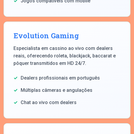
Jogos compatíveis com mobile
Evolution Gaming
Especialista em cassino ao vivo com dealers
reais, oferecendo roleta, blackjack, baccarat e
pôquer transmitidos em HD 24/7.
Dealers profissionais em português
Múltiplas câmeras e angulações
Chat ao vivo com dealers