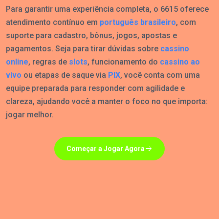
Para garantir uma experiência completa, o 6615 oferece
atendimento contínuo em
português brasileiro
, com
suporte para cadastro, bônus, jogos, apostas e
pagamentos. Seja para tirar dúvidas sobre
cassino
online
, regras de
slots
, funcionamento do
cassino ao
vivo
ou etapas de saque via
PIX
, você conta com uma
equipe preparada para responder com agilidade e
clareza, ajudando você a manter o foco no que importa:
jogar melhor.
Começar a Jogar Agora