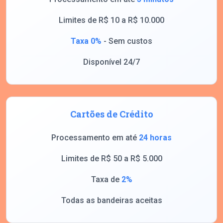
Limites de R$ 10 a R$ 10.000
Taxa 0%
- Sem custos
Disponível 24/7
Cartões de Crédito
Processamento em até
24 horas
Limites de R$ 50 a R$ 5.000
Taxa de
2%
Todas as bandeiras aceitas