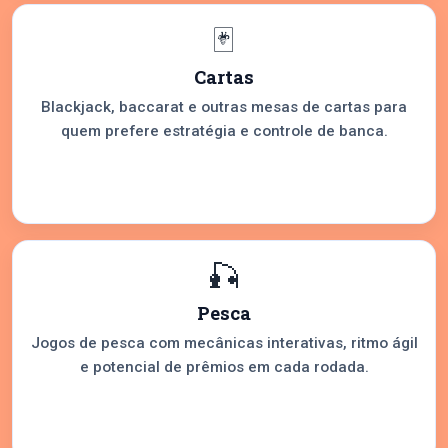
🃏
Cartas
Blackjack, baccarat e outras mesas de cartas para
quem prefere estratégia e controle de banca.
Ver Cartas →
🎣
Pesca
Jogos de pesca com mecânicas interativas, ritmo ágil
e potencial de prêmios em cada rodada.
Ver Pesca →